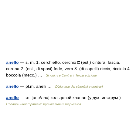
anello
— s. m. 1. cerchietto, cerchio □ (est.) cintura, fascia,
corona 2. (est., di sposi) fede, vera 3. (di capelli) riccio, ricciolo 4.
boccola (mecc.) …
Sinonimi e Contrari. Terza edizione
anello
— pl.m. anelli …
Dizionario dei sinonimi e contrari
anello
— ит. [анэ/лло] кольцевой клапан (у дух. инструм.) …
Словарь иностранных музыкальных терминов