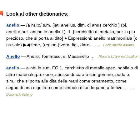
Look at other dictionaries:
anello
— /a nɛl:o/ s.m. [lat. anellus, dim. di anus cerchio ] (pl.
anelli e ant. anche le anella f.). 1. [cerchietto di metallo, per lo più
prezioso, che si porta al dito] ● Espressioni: anello matrimoniale (o
nuziale) ▶◀ fede, (region.) vera; fig., dare… …
Enciclopedia Italiana
Anello
— Anello, Tommaso, s. Masaniello …
Pierer's Universal-Lexikon
anello
— a·nèl·lo s.m. FO 1. cerchietto di metallo spec. nobile o di
altro materiale prezioso, spesso decorato con gemme, perle e
sim., che si porta alle dita delle mani come ornamento, come
segno di una dignità o come simbolo di un legame affettivo:… …
Dizionario italiano