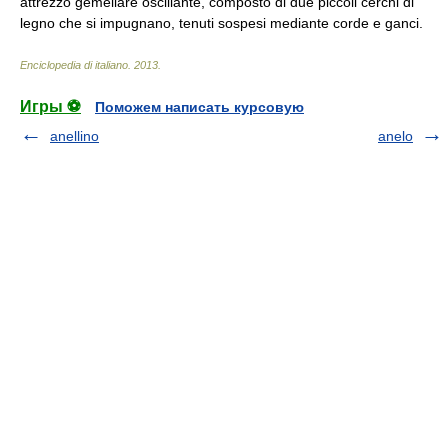
attrezzo gemellare oscillante, composto di due piccoli cerchi di
legno che si impugnano, tenuti sospesi mediante corde e ganci.
Enciclopedia di italiano
.
2013
.
Игры ⚽
Поможем написать курсовую
anellino
anelo