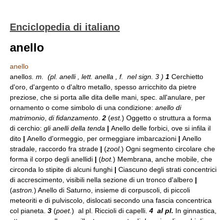
Enciclopedia di italiano
anello
anello
anello
s. m. (
pl.
anelli ,
lett.
anella ,
f. nel sign. 3 )
1
Cerchietto
d'oro, d'argento o d'altro metallo, spesso arricchito da pietre
preziose, che si porta alle dita delle mani, spec. all'anulare, per
ornamento o come simbolo di una condizione:
anello di
matrimonio
,
di fidanzamento
.
2
(
est.
) Oggetto o struttura a forma
di cerchio:
gli anelli della tenda
|
Anello delle forbici, ove si infila il
dito
|
Anello d'ormeggio, per ormeggiare imbarcazioni
|
Anello
stradale, raccordo fra strade
|
(
zool.
) Ogni segmento circolare che
forma il corpo degli anellidi
|
(
bot.
) Membrana, anche mobile, che
circonda lo stipite di alcuni funghi
|
Ciascuno degli strati concentrici
di accrescimento, visibili nella sezione di un tronco d'albero
|
(
astron.
) Anello di Saturno, insieme di corpuscoli, di piccoli
meteoriti e di pulviscolo, dislocati secondo una fascia concentrica
col pianeta.
3
(
poet.
) al pl. Riccioli di capelli.
4 al pl.
In ginnastica,